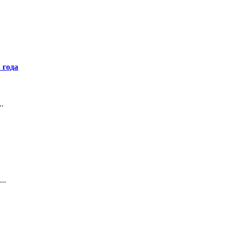
 года
.
..