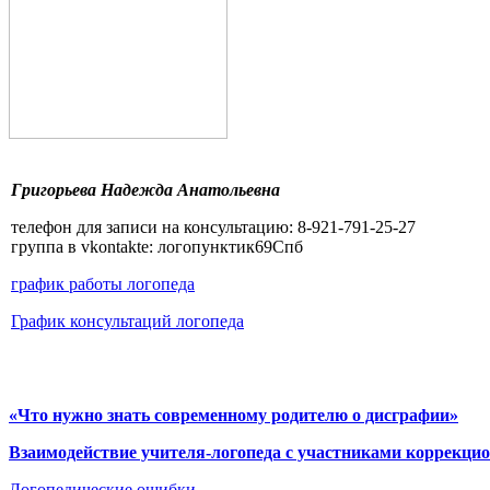
Григорьева Надежда Анатольевна
телефон для записи на консультацию: 8-921-791-25-27
группа в vkontakte: логопунктик69Спб
график работы логопеда
График консультаций логопеда
«Что нужно знать современному родителю о дисграфии»
Взаимодействие учителя-логопеда с участниками коррекцио
Логопедические ошибки